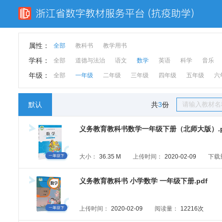
属性：
全部
教科书
教学用书
学科：
全部
道德与法治
语文
数学
英语
科学
音乐
年级：
全部
一年级
二年级
三年级
四年级
五年级
六
默认
共
3
份
义务教育教科书数学一年级下册（北师大版）.p
大小：
36.35 M
上传时间：
2020-02-09
下载
义务教育教科书 小学数学 一年级下册.pdf
上传时间：
2020-02-09
阅读量：
12216次