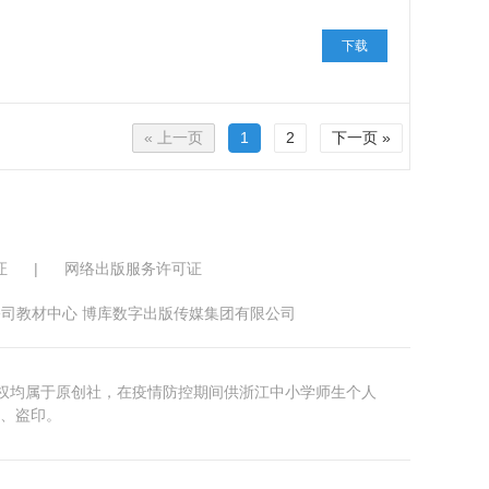
下载
« 上一页
1
2
下一页 »
证
|
网络出版服务许可证
司教材中心 博库数字出版传媒集团有限公司
版权均属于原创社，在疫情防控期间供浙江中小学师生个人
、盗印。