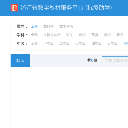
属性：
全部
教科书
教学用书
学科：
全部
道德与法治
语文
数学
英语
科学
音乐
年级：
全部
一年级
二年级
三年级
四年级
五年级
六
默认
共
0
份