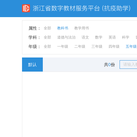
属性：
全部
教科书
教学用书
学科：
全部
道德与法治
语文
数学
英语
科学
年级：
全部
一年级
二年级
三年级
四年级
五年级
默认
共
0
份